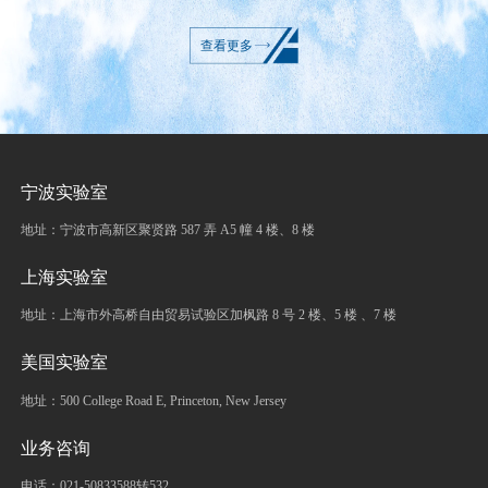
查看更多
宁波实验室
地址：宁波市高新区聚贤路 587 弄 A5 幢 4 楼、8 楼
上海实验室
地址：上海市外高桥自由贸易试验区加枫路 8 号 2 楼、5 楼 、7 楼
美国实验室
地址：500 College Road E, Princeton, New Jersey
业务咨询
电话：021-50833588转532