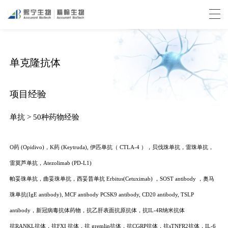
单克隆抗体
项目经验
单抗 > 50种药物经验
O
药
(
Opidivo
)
，
K
药
(Keytruda),
伊匹单抗（
CTLA-4
），贝伐珠单抗，雷珠单抗，
雷莫芦单抗，
Atezolimab
(PD-L1)
帕妥珠单抗，曲妥珠单抗，西妥昔单抗
Erbitus
(Cetuximab)
，
SOST antibody
，奥马
珠单抗
(
IgE
antibody),
MCF antibody
PCSK9 antibody,
CD20 antibody, TSLP
antibody
，新冠病毒抗体药物，抗乙肝表面抗原抗体，抗
IL-4R
纳米抗体
抗
RANKL
抗体，抗
FXI
抗体，抗
gremlin
抗体，抗
CGRP
抗体，抗
sTNFR2
抗体，
IL-6