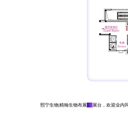
熙宁生物|精翰生物布展
A9
展台，欢迎业内