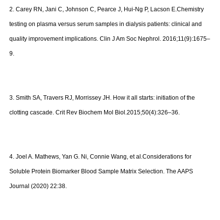
2. Carey RN, Jani C, Johnson C, Pearce J, Hui-Ng P, Lacson E.Chemistry
testing on plasma versus serum samples in dialysis patients: clinical and
quality improvement implications. Clin J Am Soc Nephrol. 2016;11(9):1675–
9.
3. Smith SA, Travers RJ, Morrissey JH. How it all starts: initiation of the
clotting cascade. Crit Rev Biochem Mol Biol.2015;50(4):326–36.
4. Joel A. Mathews, Yan G. Ni, Connie Wang, et al.Considerations for
Soluble Protein Biomarker Blood Sample Matrix Selection. The AAPS
Journal (2020) 22:38.