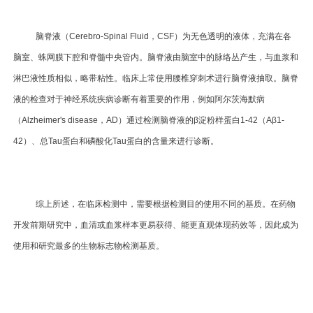
脑脊液（Cerebro-Spinal Fluid，CSF）为无色透明的液体，充满在各
脑室、蛛网膜下腔和脊髓中央管内。脑脊液由脑室中的脉络丛产生，与血浆和
淋巴液性质相似，略带粘性。临床上常使用腰椎穿刺术进行脑脊液抽取。脑脊
液的检查对于神经系统疾病诊断有着重要的作用，例如阿尔茨海默病
（Alzheimer's disease，AD）通过检测脑脊液的β淀粉样蛋白1-42（Aβ1-
42）、总Tau蛋白和磷酸化Tau蛋白的含量来进行诊断。
综上所述，在临床检测中，需要根据检测目的使用不同的基质。在药物
开发前期研究中，血清或血浆样本更易获得、能更直观体现药效等，因此成为
使用和研究最多的生物标志物检测基质。