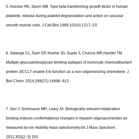
5. Assoian RK, Sporn MB. Type beta transforming growth factor in human
platelets: release during platelet degranulation and action on vascular
smooth muscle cells. J Cell Biol.1986;102(4):1217–23.
6. Salanga CL, Dyer DP, Kiselar JG, Gupta S, Chance MR,Handel TM.
Multiple glycosaminoglycan-binding epitopes of monocyte chemoattractant
protein-3/CCL7 enable it to function as a non-oligomerizing chemokine. J
Biol Chem. 2014;289(21):14896–912.
7. Seo Y, Schenauer MR, Leary JA. Biologically relevant metalcation
binding induces conformational changes in heparin oligosaccharides as
measured by ion mobility mass spectrometry.Int J Mass Spectrom.
2011;303(2–3):191.