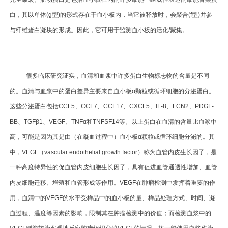
白，其以单体(g型)的形式存在于血小板内，当它被释放时，会聚合(f型)并参
与纤维蛋白凝块的形成。因此，它可用于监测血小板的活化/聚集。
很多临床研究证实，血清和血浆中许多蛋白生物标志物的含量是不同
的。血清与血浆中的蛋白差异主要来自血小板α颗粒或循环细胞的分泌蛋白。
这些分泌蛋白包括CCL5、CCL7、CCL17、CXCL5、IL-8、LCN2、PDGF-
BB、TGFβ1、VEGF、TNFα和TNFSF14等。以上蛋白在血清的含量比血浆中
高，可能是因为其是由（在凝血过程中）血小板α颗粒或循环细胞分泌的。其
中，VEGF（vascular endothelial growth factor）称为血管内皮生长因子，是
一种高度特异性的促血管内皮细胞生长因子，具有促进血管通透性增加、血管
内皮细胞迁移、增殖和血管形成等作用。VEGF在肿瘤检测中发挥着重要的作
用，血清中的VEGF的水平受样品中的血小板的量、样品处理方式、时间、凝
血过程、温度等因素的影响，限制其在肿瘤检测中的价值；而检测血浆中的