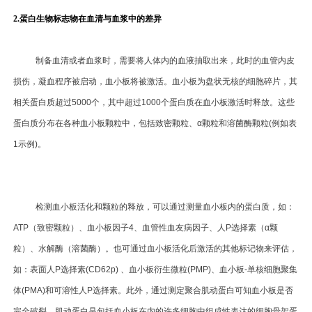
2.
蛋白生物标志物在血清与血浆中的差异
制备血清或者血浆时，需要将人体内的血液抽取出来，此时的血管内皮
损伤，凝血程序被启动，血小板将被激活。血小板为盘状无核的细胞碎片，其
相关蛋白质超过5000个，其中超过1000个蛋白质在血小板激活时释放。这些
蛋白质分布在各种血小板颗粒中，包括致密颗粒、α颗粒和溶菌酶颗粒(例如表
1示例)。
检测血小板活化和颗粒的释放，可以通过测量血小板内的蛋白质，如：
ATP（致密颗粒）、血小板因子4、血管性血友病因子、人P选择素（α颗
粒）、水解酶（溶菌酶）。也可通过血小板活化后激活的其他标记物来评估，
如：表面人P选择素(CD62p) 、血小板衍生微粒(PMP)、血小板-单核细胞聚集
体(PMA)和可溶性人P选择素。此外，通过测定聚合肌动蛋白可知血小板是否
完全破裂。肌动蛋白是包括血小板在内的许多细胞中组成性表达的细胞骨架蛋