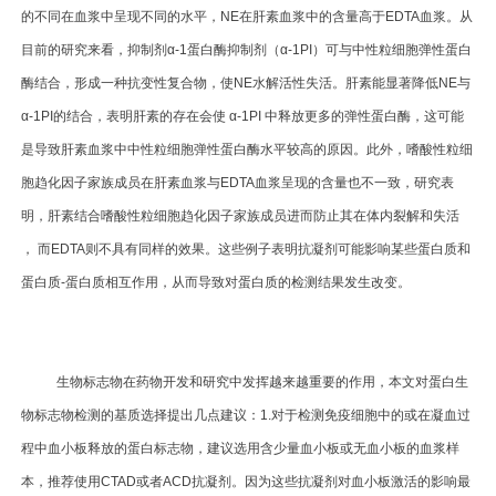
的不同在血浆中呈现不同的水平，NE在肝素血浆中的含量高于EDTA血浆。从
目前的研究来看，抑制剂α-1蛋白酶抑制剂（α-1PI）可与中性粒细胞弹性蛋白
酶结合，形成一种抗变性复合物，使NE水解活性失活。肝素能显著降低NE与
α-1PI的结合，表明肝素的存在会使 α-1PI 中释放更多的弹性蛋白酶，这可能
是导致肝素血浆中中性粒细胞弹性蛋白酶水平较高的原因。此外，嗜酸性粒细
胞趋化因子家族成员在肝素血浆与EDTA血浆呈现的含量也不一致，研究表
明，肝素结合嗜酸性粒细胞趋化因子家族成员进而防止其在体内裂解和失活
， 而EDTA则不具有同样的效果。这些例子表明抗凝剂可能影响某些蛋白质和
蛋白质-蛋白质相互作用，从而导致对蛋白质的检测结果发生改变。
生物标志物在药物开发和研究中发挥越来越重要的作用，本文对蛋白生
物标志物检测的基质选择提出几点建议：1.对于检测免疫细胞中的或在凝血过
程中血小板释放的蛋白标志物，建议选用含少量血小板或无血小板的血浆样
本，推荐使用CTAD或者ACD抗凝剂。因为这些抗凝剂对血小板激活的影响最