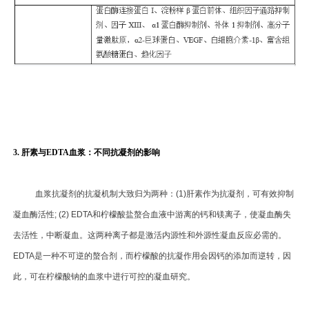
3.
肝素与EDTA血浆：不同抗凝剂的影响
血浆抗凝剂的抗凝机制大致归为两种：(1)肝素作为抗凝剂，可有效抑制
凝血酶活性; (2) EDTA和柠檬酸盐螯合血液中游离的钙和镁离子，使凝血酶失
去活性，中断凝血。这两种离子都是激活内源性和外源性凝血反应必需的。
EDTA是一种不可逆的螯合剂，而柠檬酸的抗凝作用会因钙的添加而逆转，因
此，可在柠檬酸钠的血浆中进行可控的凝血研究。