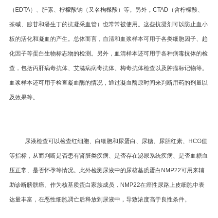
（EDTA）、肝素、柠檬酸钠（又名枸橼酸）等。另外，CTAD（含柠檬酸、
茶碱、腺苷和潘生丁的抗凝采血管）也常常被使用。这些抗凝剂可以防止血小
板的活化和凝血的产生。总体而言，血清和血浆样本可用于各类细胞因子、趋
化因子等蛋白生物标志物的检测。另外，血清样本还可用于各种病毒抗体的检
查，包括丙肝病毒抗体、艾滋病病毒抗体、梅毒抗体检查以及肿瘤标记物等。
血浆样本还可用于检查凝血酶的情况，通过凝血酶原时间来判断用药的剂量以
及效果等。
尿液检查可以检查红细胞、白细胞和尿蛋白、尿糖、尿胆红素、HCG值
等指标，从而判断是否患有肾脏类疾病、是否存在泌尿系统疾病、是否血糖血
压正常、是否怀孕等情况。此外检测尿液中的尿核基质蛋白NMP22可用来辅
助诊断膀胱癌。作为核基质蛋白家族成员，NMP22在癌性尿路上皮细胞中表
达量丰富，在恶性细胞凋亡后释放到尿液中，导致浓度高于良性条件。