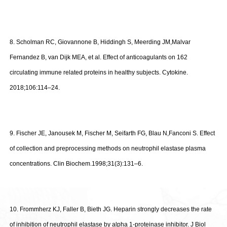
8. Scholman RC, Giovannone B, Hiddingh S, Meerding JM,Malvar
Fernandez B, van Dijk MEA, et al. Effect of anticoagulants on 162
circulating immune related proteins in healthy subjects. Cytokine.
2018;106:114–24.
9. Fischer JE, Janousek M, Fischer M, Seifarth FG, Blau N,Fanconi S. Effect
of collection and preprocessing methods on neutrophil elastase plasma
concentrations. Clin Biochem.1998;31(3):131–6.
10. Frommherz KJ, Faller B, Bieth JG. Heparin strongly decreases the rate
of inhibition of neutrophil elastase by alpha 1-proteinase inhibitor. J Biol