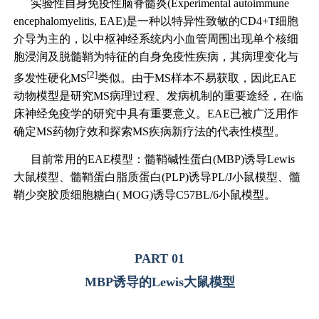
实验性自身免疫性脑脊髓炎(Experimental autoimmune
encephalomyelitis, EAE)是一种以特异性致敏的CD4+T细胞
介导为主的，以中枢神经系统内小血管周围出现单个核细
胞浸润及脱髓鞘为特征的自身免疫性疾病，其病理变化与
[2]
多发性硬化MS
类似。由于MS样本不易获取，因此EAE
动物模型是研究MS病理过程、发病机制的重要途经，在临
床神经免疫学的研究中具有重要意义。EAE已被广泛用作
确定MS药物疗效和探索MS疾病新疗法的代表性模型。
目前常用的EAE模型：髓鞘碱性蛋白(MBP)诱导Lewis
大鼠模型、髓鞘蛋白脂质蛋白(PLP)诱导PL/J小鼠模型、髓
鞘少突胶质细胞糖白( MOG)诱导C57BL/6小鼠模型。
PART 01
MBP诱导的Lewis大鼠模型