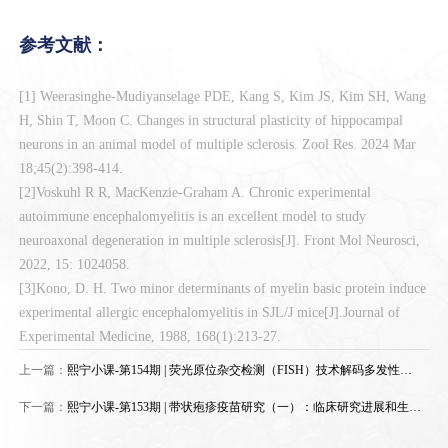
参考文献：
[1] Weerasinghe-Mudiyanselage PDE, Kang S, Kim JS, Kim SH, Wang
H, Shin T, Moon C. Changes in structural plasticity of hippocampal
neurons in an animal model of multiple sclerosis. Zool Res. 2024 Mar
18;45(2):398-414.
[2]Voskuhl R R, MacKenzie-Graham A. Chronic experimental
autoimmune encephalomyelitis is an excellent model to study
neuroaxonal degeneration in multiple sclerosis[J]. Front Mol Neurosci,
2022, 15: 1024058.
[3]Kono, D. H. Two minor determinants of myelin basic protein induce
experimental allergic encephalomyelitis in SJL/J mice[J].Journal of
Experimental Medicine, 1988, 168(1):213-27.
上一篇：
熙宁小课-第154期 | 荧光原位杂交检测（FISH）技术解码多发性骨
髓瘤染色体异常
下一篇：
熙宁小课-第153期 | 带状疱疹疫苗研究（一）：临床研究进展和生物
分析策略