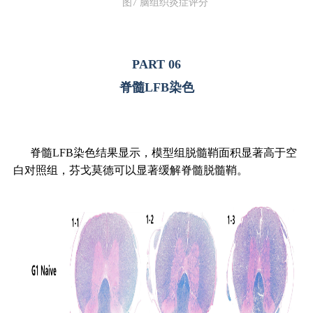
图7 脑组织炎症评分
PART 06
脊髓LFB染色
脊髓LFB染色结果显示，模型组脱髓鞘面积显著高于空
白对照组，芬戈莫德可以显著缓解脊髓脱髓鞘。