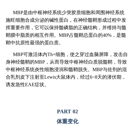
MBP是由中枢神经系统少突胶质细胞和周围神经系统
施旺细胞合成分泌的碱性蛋白，在神经髓鞘形成过程中发
挥重要作用，它可以保持髓磷脂的正确结构，并维持与髓
鞘膜中脂质的相互作用。MBP占髓鞘总蛋白的40%，是髓
鞘中抗原性最强的蛋白质。
MBP可激活体内Th+细胞，使之穿过血脑屏障，攻击自
身神经髓鞘的MBP，从而导致中枢神经白质脱髓鞘，导致
中枢神经系统炎性细胞浸润和髓鞘脱失。MBP与佐剂的混
合乳剂皮下注射至Lewis大鼠体内，经过6~8天的潜伏期，
诱发急性EAE症状。
PART 02
体重变化