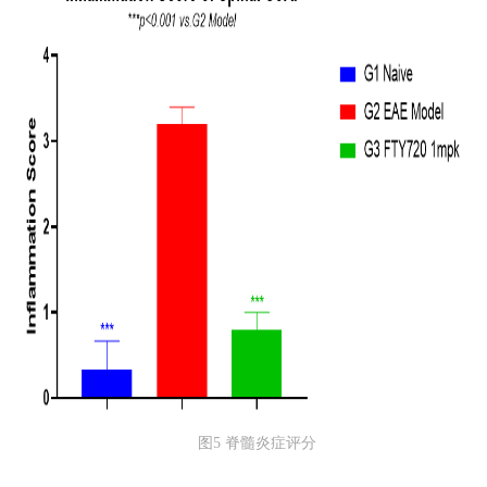
图5 脊髓炎症评分