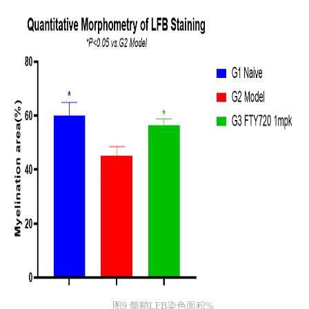
图9 髓鞘LFB染色面积%